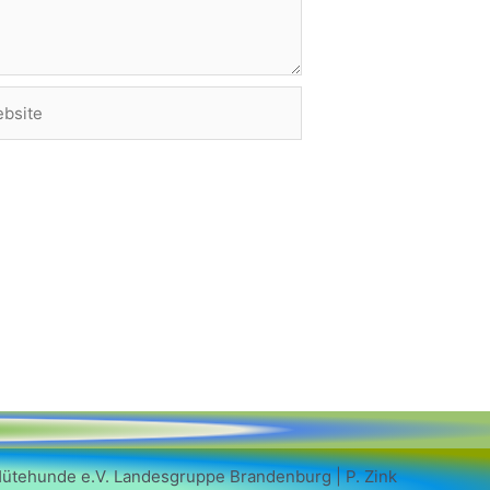
site
Hütehunde e.V. Landesgruppe Brandenburg | P. Zink