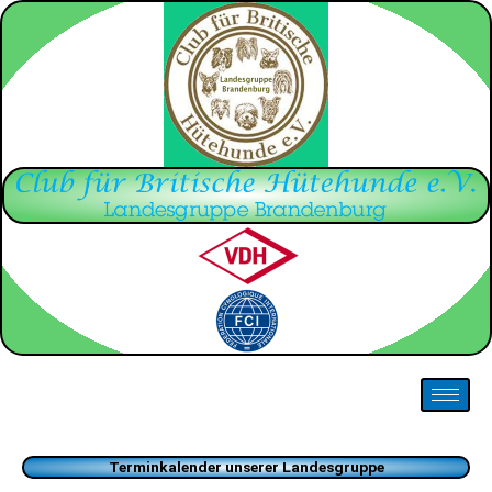
Zum
Inhalt
springen
Terminkalender unserer Landesgruppe