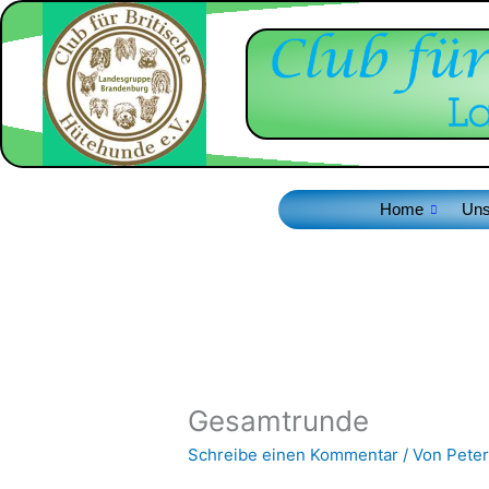
Zum
Inhalt
springen
Home
Uns
Gesamtrunde
Schreibe einen Kommentar
/ Von
Peter