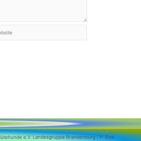
site
Hütehunde e.V. Landesgruppe Brandenburg | P. Zink