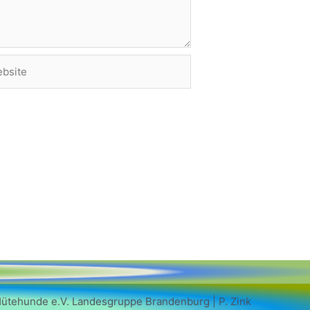
site
Hütehunde e.V. Landesgruppe Brandenburg | P. Zink