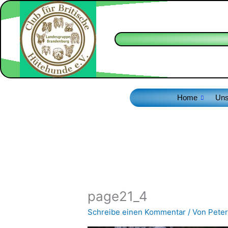
Zum
Inhalt
springen
Home
Uns
page21_4
Schreibe einen Kommentar
/ Von
Peter